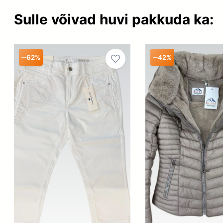
Sulle võivad huvi pakkuda ka:
–
–
62%
42%