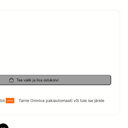
on:
.
18.00 €.
Tee valik ja lisa ostukorvi
il.
Tarne Omniva pakiautomaati või tule ise järele