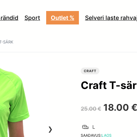
rändid
Sport
Outlet %
Selveri laste rahv
T-SÄRK
CRAFT
Craft T-sä
Algne
18.00
25.00
€
hind
L
SAADAVUS:
LAOS