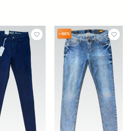
–
50%