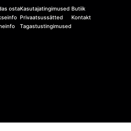
das osta
Kasutajatingimused
Butiik
seinfo
Privaatsussätted
Kontakt
neinfo
Tagastustingimused