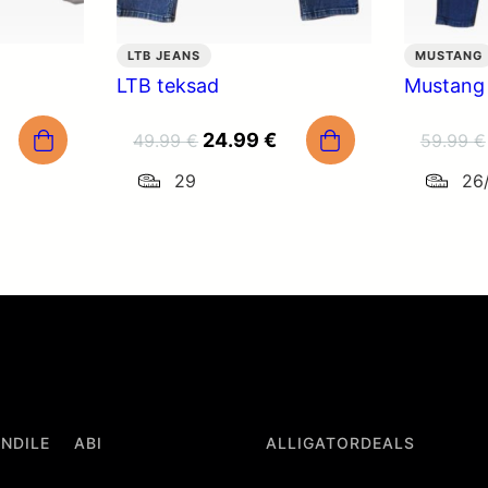
LTB JEANS
MUSTANG
LTB teksad
Mustang
Praegune
Algne
Praegune
24.99
€
49.99
€
59.99
€
hind
hind
hind
29
26
n:
oli:
on:
4.99 €.
49.99 €.
24.99 €.
ENDILE
ABI
ALLIGATORDEALS