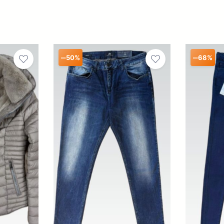
–
–
50%
68%