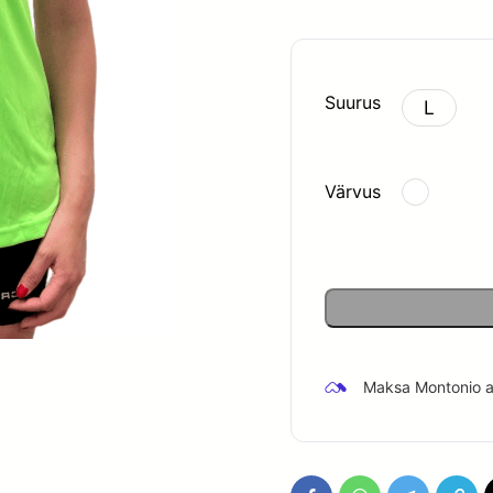
oli:
25.00 €
Suurus
L
Värvus
Maksa Montonio ab