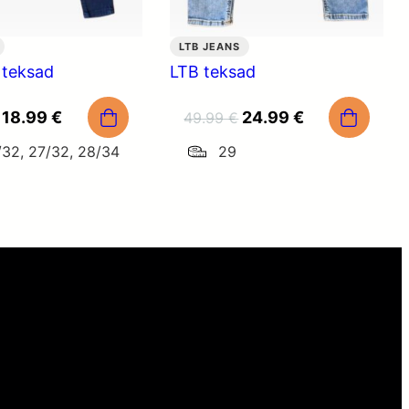
LTB JEANS
 teksad
LTB teksad
Algne
Praegune
Algne
Praegune
18.99
€
24.99
€
49.99
€
hind
hind
hind
hind
/32, 27/32, 28/34
29
oli:
on:
oli:
on:
59.99 €.
18.99 €.
49.99 €.
24.99 €.