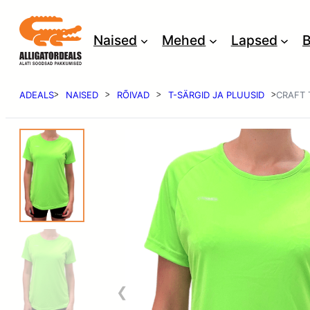
Naised
Mehed
Lapsed
B
ADEALS
NAISED
RÕIVAD
T-SÄRGID JA PLUUSID
CRAFT 
ᐳ
ᐳ
ᐳ
ᐳ