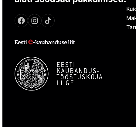
Kui
Mak
Tar