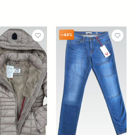
–
44%