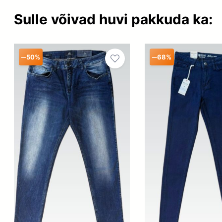
Sulle võivad huvi pakkuda ka:
–
–
50%
68%