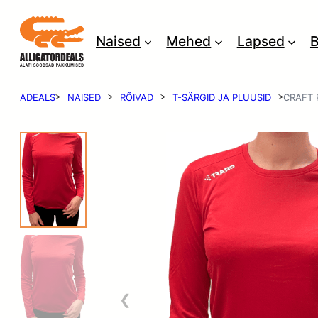
Naised
Mehed
Lapsed
B
ADEALS
NAISED
RÕIVAD
T-SÄRGID JA PLUUSID
CRAFT 
ᐳ
ᐳ
ᐳ
ᐳ