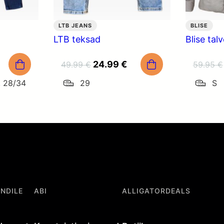
LTB JEANS
BLISE
LTB teksad
Blise tal
raegune
Algne
Praegune
24.99
€
49.99
€
59.95
€
ind
hind
hind
, 28/34
29
S
n:
oli:
on:
8.99 €.
49.99 €.
24.99 €.
ENDILE
ABI
ALLIGATORDEALS