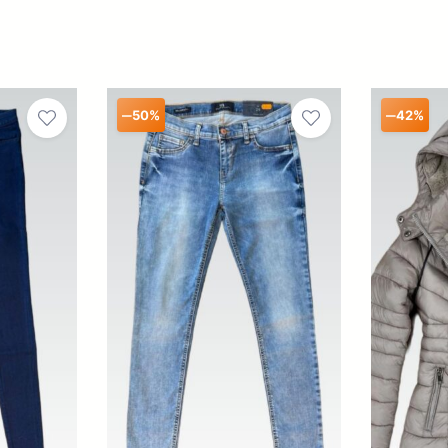
–
–
50%
42%