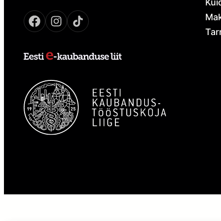
Kui
Mak
Tar