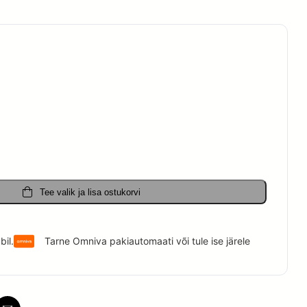
on:
€.
20.00 €.
Tee valik ja lisa ostukorvi
il.
Tarne Omniva pakiautomaati või tule ise järele