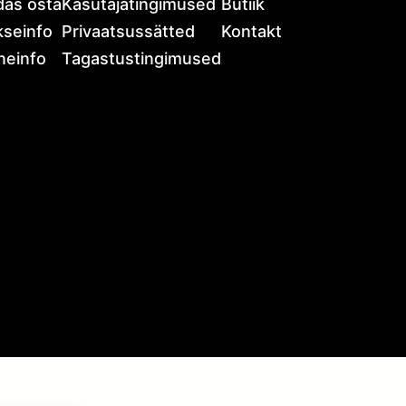
das osta
Kasutajatingimused
Butiik
seinfo
Privaatsussätted
Kontakt
neinfo
Tagastustingimused