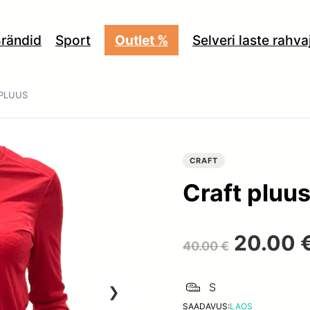
rändid
Sport
Outlet %
Selveri laste rahv
PLUUS
CRAFT
Craft pluu
Algne
20.00
40.00
€
hind
S
SAADAVUS:
LAOS