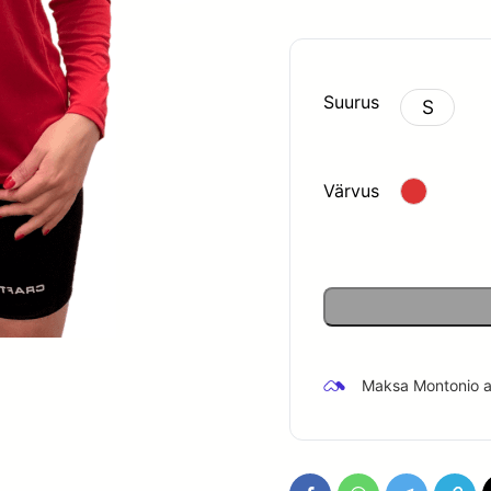
oli:
40.00 
Suurus
S
Värvus
Maksa Montonio ab