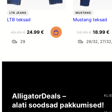
LTB JEANS
MUSTANG
LTB teksad
Mustang teksad
Algne
Praegune
Algne
P
24.99
€
18.99
€
49.99
€
59.99
€
hind
hind
hind
h
29
26/32, 27/32
oli:
on:
oli:
o
49.99 €.
24.99 €.
59.99 €.
1
AlligatorDeals –
KLI
alati soodsad pakkumised!