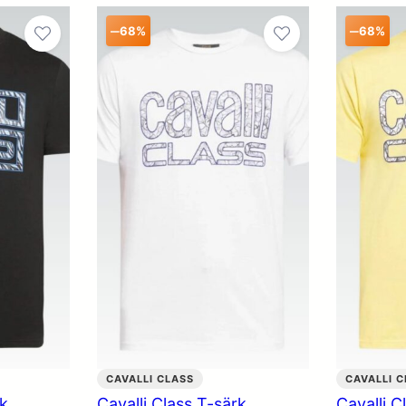
–
–
68%
68%
CAVALLI CLASS
CAVALLI C
rk
Cavalli Class T-särk
Cavalli C