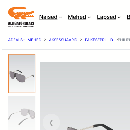
Naised
Mehed
Lapsed
B
ADEALS
MEHED
AKSESSUAARID
PÄIKESEPRILLID
PHILIP
ᐳ
ᐳ
ᐳ
ᐳ