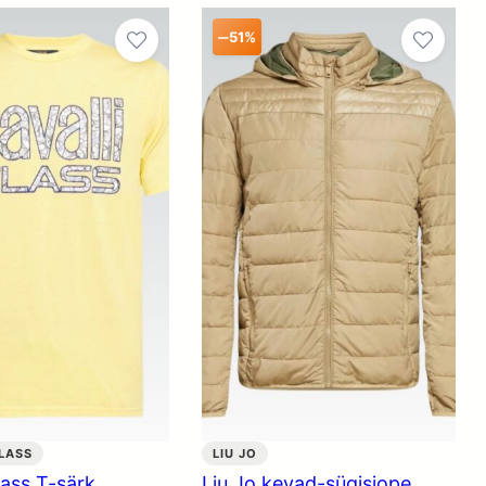
–
51%
LASS
LIU JO
lass T-särk
Liu Jo kevad-sügisjope