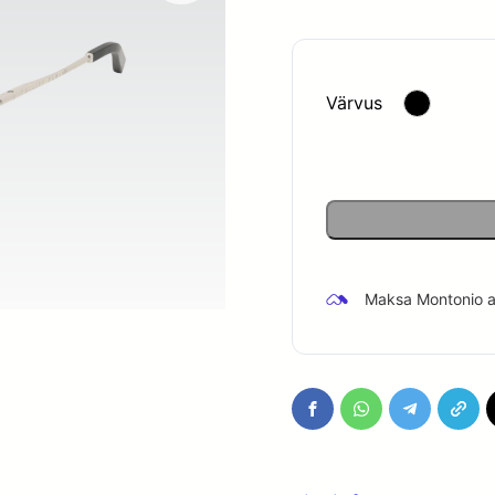
oli:
655.00
Värvus
Maksa Montonio ab