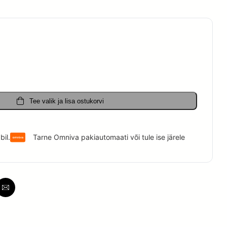
on:
 €.
395.00 €.
Tee valik ja lisa ostukorvi
il.
Tarne Omniva pakiautomaati või tule ise järele