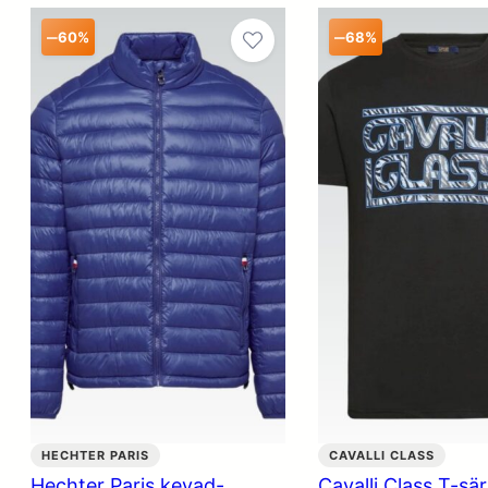
–
–
60%
68%
HECHTER PARIS
CAVALLI CLASS
Hechter Paris kevad-
Cavalli Class T-sä