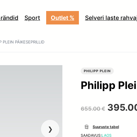
rändid
Sport
Outlet %
Selveri laste rahv
P PLEIN PÄIKESEPRILLID
PHILIPP PLEIN
Philipp Ple
Algne
395.0
655.00
€
hind
Suuruste tabel
SAADAVUS:
LAOS